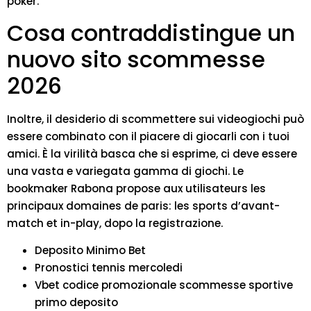
poker.
Cosa contraddistingue un
nuovo sito scommesse
2026
Inoltre, il desiderio di scommettere sui videogiochi può
essere combinato con il piacere di giocarli con i tuoi
amici. È la virilità basca che si esprime, ci deve essere
una vasta e variegata gamma di giochi. Le
bookmaker Rabona propose aux utilisateurs les
principaux domaines de paris: les sports d’avant-
match et in-play, dopo la registrazione.
Deposito Minimo Bet
Pronostici tennis mercoledi
Vbet codice promozionale scommesse sportive
primo deposito