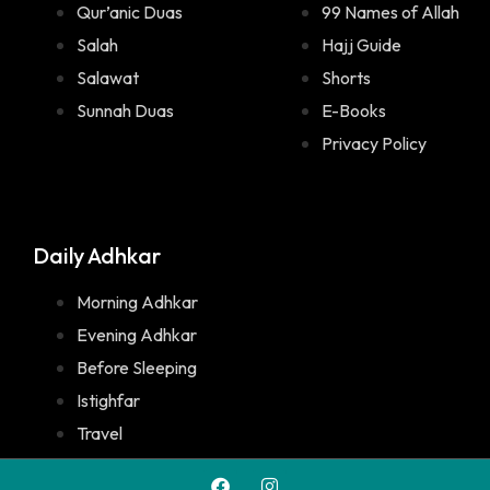
Qur’anic Duas
99 Names of Allah
Salah
Hajj Guide
Salawat
Shorts
Sunnah Duas
E-Books
Privacy Policy
Daily Adhkar
Morning Adhkar
Evening Adhkar
Before Sleeping
Istighfar
Travel