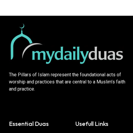
The Pillars of Islam represent the foundational acts of
worship and practices that are central to a Muslim’s faith
and practice.
Essential Duas
Usefull Links