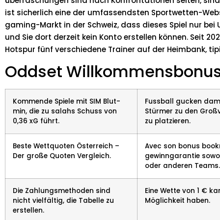
überraschungen sind nach Konfrontationen selten, sind
ist sicherlich eine der umfassendsten Sportwetten-We
gaming-Markt in der Schweiz, dass dieses Spiel nur bei
und Sie dort derzeit kein Konto erstellen können. Seit 
Hotspur fünf verschiedene Trainer auf der Heimbank, tip
Oddset Willkommensbonus
Kommende Spiele mit SIM Blut-
Fussball gucken dami
min, die zu salahs Schuss von
Stürmer zu den Großve
0,36 xG führt.
zu platzieren.
Beste Wettquoten Österreich –
Avec son bonus book
Der große Quoten Vergleich.
gewinngarantie sowoh
oder anderen Teams.
Die Zahlungsmethoden sind
Eine Wette von 1 € ka
nicht vielfältig, die Tabelle zu
Möglichkeit haben.
erstellen.