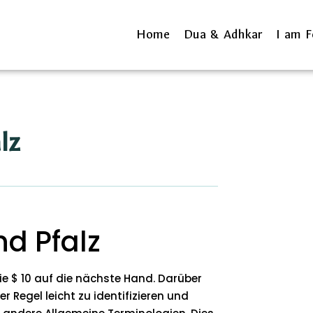
Home
Dua & Adhkar
I am F
lz
nd Pfalz
e $ 10 auf die nächste Hand. Darüber
 Regel leicht zu identifizieren und