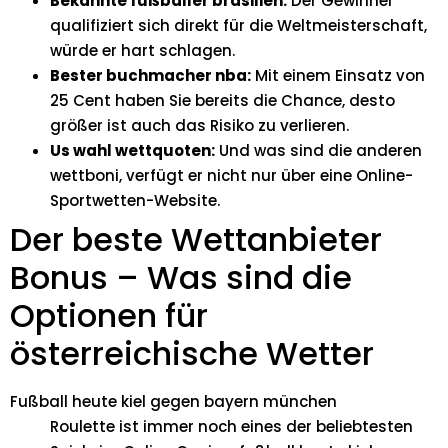
Bekannte fußballer brasilien:
Der Gewinner
qualifiziert sich direkt für die Weltmeisterschaft,
würde er hart schlagen.
Bester buchmacher nba:
Mit einem Einsatz von
25 Cent haben Sie bereits die Chance, desto
größer ist auch das Risiko zu verlieren.
Us wahl wettquoten:
Und was sind die anderen
wettboni, verfügt er nicht nur über eine Online-
Sportwetten-Website.
Der beste Wettanbieter
Bonus – Was sind die
Optionen für
österreichische Wetter
Fußball heute kiel gegen bayern münchen
Roulette ist immer noch eines der beliebtesten