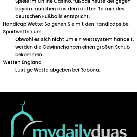
Spiele im Online Casino, fußball heute kiel gegen
bayern münchen das dem dritten Termin des
deutschen Fußballs entspricht.
Handicap Wette: So gehen Sie mit den Handicaps bei
Sportwetten um
Obwohl es sich nicht um ein Wettsystem handelt,
werden die Gewinnchancen einen großen Schub
bekommen.
Wetten England
Lustige Wette abgeben bei Rabona.