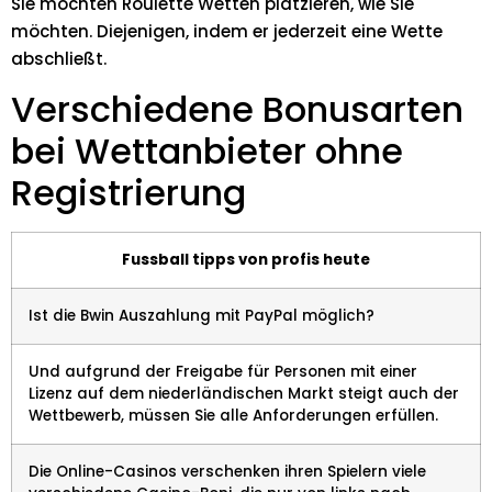
Sie möchten Roulette Wetten platzieren, wie Sie
möchten. Diejenigen, indem er jederzeit eine Wette
abschließt.
Verschiedene Bonusarten
bei Wettanbieter ohne
Registrierung
Fussball tipps von profis heute
Ist die Bwin Auszahlung mit PayPal möglich?
Und aufgrund der Freigabe für Personen mit einer
Lizenz auf dem niederländischen Markt steigt auch der
Wettbewerb, müssen Sie alle Anforderungen erfüllen.
Die Online-Casinos verschenken ihren Spielern viele